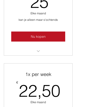
25€
25
Elke maand
kan je alleen maar s'ochtends
Nu kopen
elke ochtend kickboksen, zak- of
vrije training
1x per week
22,50
€
22,50
Elke maand