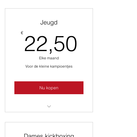
’s ochtends en ’s avonds
Jeugd
22,50
€
22,50
Elke maand
Voor de kleine kampioentjes
Nu kopen
2x keer per week; incl. zak-, extra-
en wedstrijdtraining
Dames kickboxing