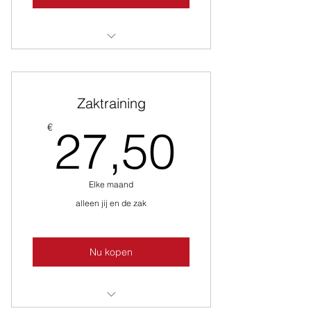
Alle lessen behalve voor heren de
dames les
Zaktraining
27,50
€
27,50
Elke maand
alleen jij en de zak
Nu kopen