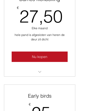
27,50
€
27,50
Elke maand
hele pand is afgesloten van heren de
deur zit dicht
Nu kopen
hele pand is afgesloten VOOR
heren; de deur zit dicht
Early birds
€