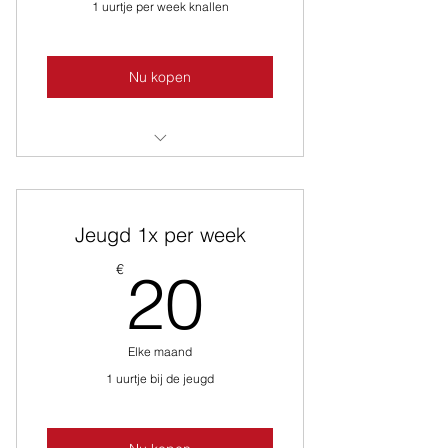
1 uurtje per week knallen
Nu kopen
personal training valt hier niet
onder
Jeugd 1x per week
20€
€
20
Elke maand
1 uurtje bij de jeugd